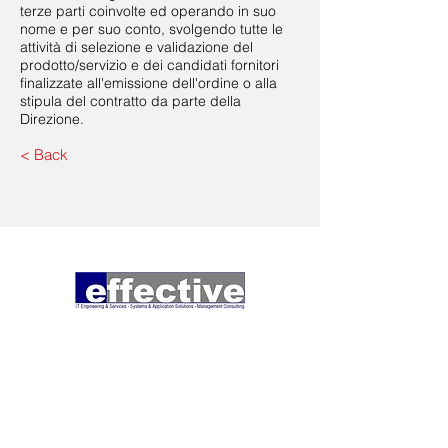
terze parti coinvolte ed operando in suo
nome e per suo conto, svolgendo tutte le
attività di selezione e validazione del
prodotto/servizio e dei candidati fornitori
finalizzate all'emissione dell'ordine o alla
stipula del contratto da parte della
Direzione.
< Back
Effective Srl
P.IVA e C.F.: IT13249190151
Capitale Sociale €. 10.000 i.v. REA
1636343
CCIAA n°
13249190151
Milano
Codice Destinatario: KRRH6B9