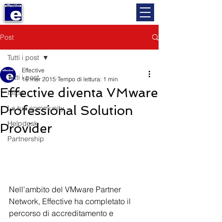
Post
Tutti i post
Effective
Tutti i post
16 mar 2015
Tempo di lettura: 1 min
Effective diventa VMware
Inizia
Professional Solution
La tua community
Helpdesk
Provider
Partnership
Nell'ambito del VMware Partner 
Network, Effective ha completato il 
percorso di accreditamento e 