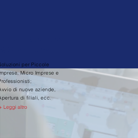
Small Business
& Start-ups
Soluzioni per Piccole
Imprese, Micro Imprese e
Professionisti;
Avvio di nuove aziende,
Apertura di filiali, ecc.
+ Leggi altro