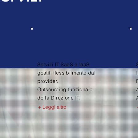
Managed IT
Services
Servizi IT SaaS e IaaS
gestiti flessibilmente dal
provider.
Outsourcing funzionale
della Direzione IT.
+ Leggi altro