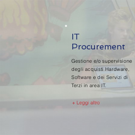
IT
Procurement
Gestione e/o supervisione
degli acquisti Hardware,
Software e dei Servizi di
Terzi in area IT.
+ Leggi altro