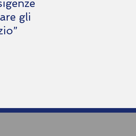
sigenze
are gli
zio”