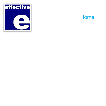
Home
P