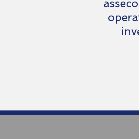
asseco
operat
inv