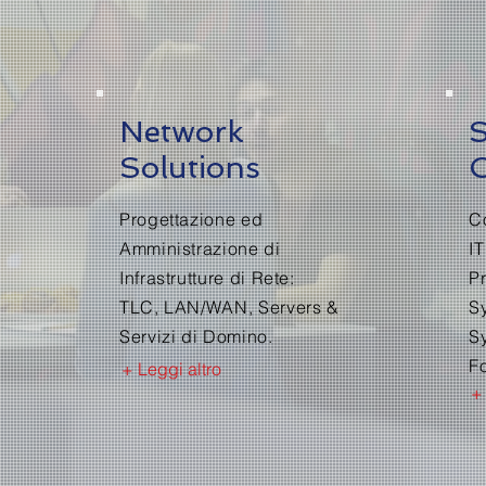
Network
Solutions
C
Progettazione ed
C
Amministrazione di
IT
Infrastrutture di Rete:
P
TLC, LAN/WAN, Servers &
S
Servizi di Domino.
S
F
+ Leggi altro
+