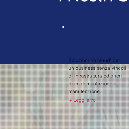
Cloud
Solutions
Soluzioni "in cloud" per
un business senza vincoli
di infrastruttura ed oneri
di implementazione e
manutenzione.
+ Leggi altro