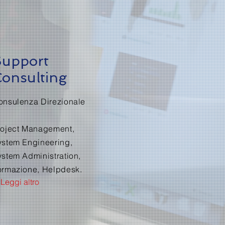
Support
onsulting
onsulenza Direzionale
roject Management,
ystem Engineering,
ystem Administration,
ormazione, Helpdesk.
 Leggi altro