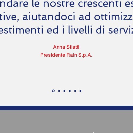
ndare le nostre crescenti e
ive, aiutandoci ad ottimizz
estimenti ed i livelli di servi
Anna Stiatti
Presidente
Rain S.p.A.