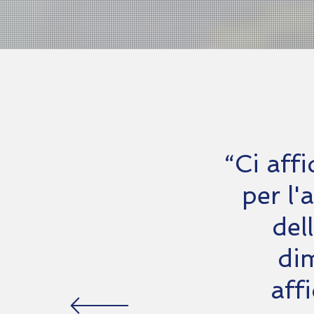
“Ci aff
per l'
del
di
aff