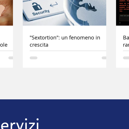
"Sextortion": un fenomeno in
Ba
vole
crescita
ra
Eu
ervizi